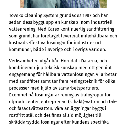
Toveko Cleaning System grundades 1987 och har
sedan dess byggt upp en kunskap inom industriell
vattenrening. Med Carex kontinuerlig sandfiltrering
som grund, har företaget levererat miljöhållbara och
kostnadseffektiva lösningar för industrier och
kommuner, både i Sverige och i övriga världen.
Verksamheten utgår från Horndal i Dalarna, och
kombinerar djup teknisk kunskap med ett genuint
engagemang för hållbara vattenlösningar. Vi arbetar
med sandfilter samt tar fram reningsteknik för olika
processer med hjälp av samarbetspartners.
Exempel på lösningar är rening av trafogropar för
elproducenter, entreprenad (schakt)-vatten och tak-
och fasadtvättvatten. Våra anläggningar byggs i
rostfritt stål och det finns alltid möjlighet till
skräddarsydda lösningar efter kundens specifika