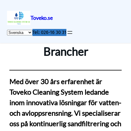
Toveko.se
Skip
V
Tel: 026-16 30 31
to
ä
content
l
Brancher
j
e
t
t
Med över 30 års erfarenhet är
s
p
Toveko Cleaning System ledande
r
inom innovativa lösningar för vatten-
å
k
och avloppsrensning. Vi specialiserar
oss på kontinuerlig sandfiltrering och