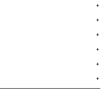
+
+
+
+
+
+