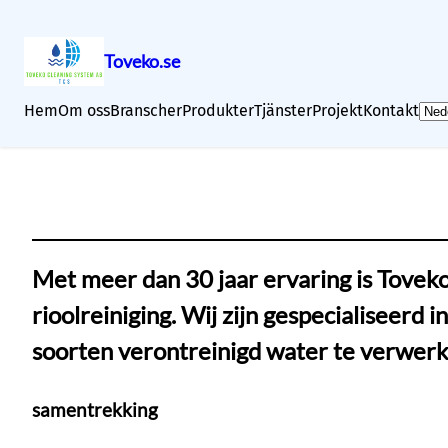
Toveko.se
Ga
K
Hem
Om oss
Branscher
Produkter
Tjänster
Projekt
Kontakt
naar
i
de
e
inhoud
s
e
e
n
Met meer dan 30 jaar ervaring is Tovek
t
a
rioolreiniging. Wij zijn gespecialiseerd
a
soorten verontreinigd water te verwerke
l
samentrekking