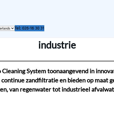
Tel: 026-16 30 31
industrie
o Cleaning System toonaangevend in innova
 in continue zandfiltratie en bieden op maa
n, van regenwater tot industrieel afvalwat