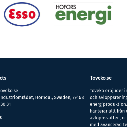
cts
Toveko.se
oveko.se
Toveko erbjuder i
Industriområdet, Horndal, Sweden, 77468
och avloppsrening
 30 31
energiproduktion
hanterar allt från 
s
avloppsvatten, oc
med avancerad te