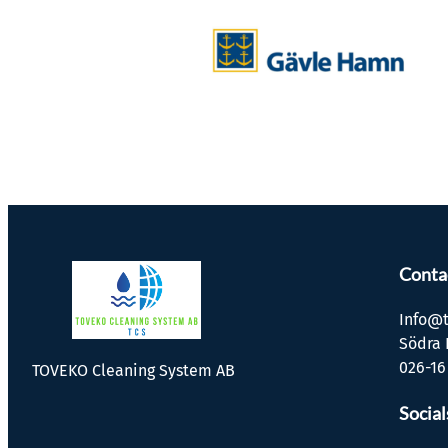
Conta
Info@t
Södra 
026-16
TOVEKO Cleaning System AB
Social