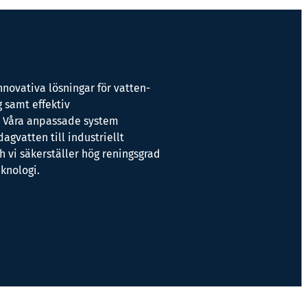
nnovativa lösningar för vatten-
 samt effektiv
. Våra anpassade system
dagvatten till industriellt
h vi säkerställer hög reningsgrad
knologi.