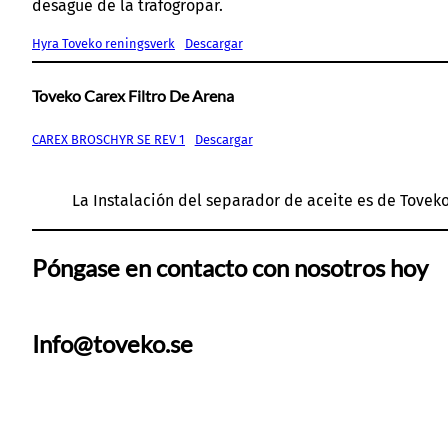
desagüe de la trafogropar.
Hyra Toveko reningsverk
Descargar
Toveko Carex Filtro De Arena
CAREX BROSCHYR SE REV 1
Descargar
La Instalación del separador de aceite es de Toveko
Póngase en contacto con nosotros hoy
Info@toveko.se