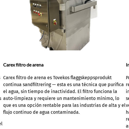
Carex filtro de arena
I
s
Carex filtro de arena es Tovekos flaggskeppsprodukt
P
continua sandfiltrering — esta es una técnica que purifica
r
el agua, sin tiempo de inactividad. El filtro funciona la
i
s
auto-limpieza y requiere un mantenimiento mínimo, lo
s
que es una opción rentable para las industrias de alta y el
v
flujo continuo de agua contaminada.
h
r
el
a