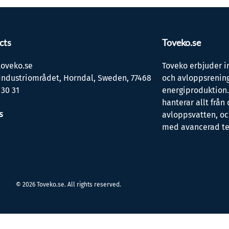
cts
Toveko.se
oveko.se
Toveko erbjuder i
Industriområdet, Horndal, Sweden, 77468
och avloppsrening
 30 31
energiproduktion
hanterar allt från 
s
avloppsvatten, oc
med avancerad te
© 2026 Toveko.se. All rights reserved.